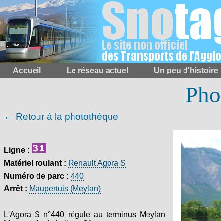
Accueil
Le réseau actuel
Un peu d'histoire
Pho
← Retour à la photothèque
Ligne :
Matériel roulant :
Renault Agora S
Numéro de parc :
440
Arrêt :
Maupertuis (Meylan)
L'Agora S n°440 régule au terminus Meylan